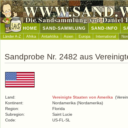
WWW.SAND.
Die Sandsammlung von Daniel 
HOME
SAND-SAMMLUNG
SAND-INFO
S
Länder A-Z
Afrika
Antarktika
Asien
Europa
International
Nor
Sandprobe Nr. 2482 aus Vereinigt
Land:
Vereinigte Staaten von Amerika
(Verein
Kontinent:
Nordamerika (Nordamerika)
Region:
Florida
Subregion:
Saint Lucie
Code:
US-FL-SL