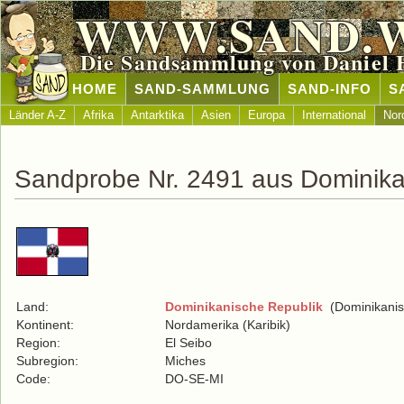
WWW.SAND.
Die Sandsammlung von Daniel 
HOME
SAND-SAMMLUNG
SAND-INFO
S
Länder A-Z
Afrika
Antarktika
Asien
Europa
International
Nor
Sandprobe Nr. 2491 aus Dominika
Land:
Dominikanische Republik
(Dominikanis
Kontinent:
Nordamerika (Karibik)
Region:
El Seibo
Subregion:
Miches
Code:
DO-SE-MI