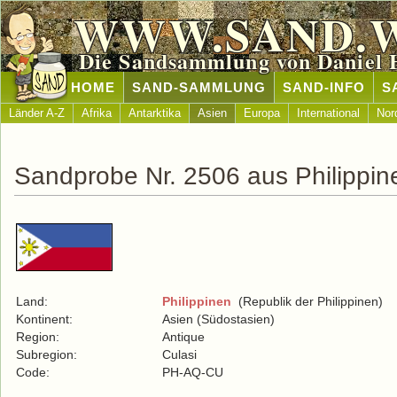
WWW.SAND.
Die Sandsammlung von Daniel 
HOME
SAND-SAMMLUNG
SAND-INFO
S
Länder A-Z
Afrika
Antarktika
Asien
Europa
International
Nor
Sandprobe Nr. 2506 aus Philippin
Land:
Philippinen
(Republik der Philippinen)
Kontinent:
Asien (Südostasien)
Region:
Antique
Subregion:
Culasi
Code:
PH-AQ-CU