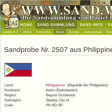
WWW.SAND.
Die Sandsammlung von Daniel 
HOME
SAND-SAMMLUNG
SAND-INFO
S
Länder A-Z
Afrika
Antarktika
Asien
Europa
International
Nor
Sandprobe Nr. 2507 aus Philippin
Land:
Philippinen
(Republik der Philippinen)
Kontinent:
Asien (Südostasien)
Region:
Negros Occidental
Subregion:
Sipalay, City of
Code:
PH-ND-SP