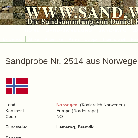
WWW.SAND.
Die Sandsammlung von Daniel 
HOME
SAND-SAMMLUNG
SAND-INFO
S
Länder A-Z
Afrika
Antarktika
Asien
Europa
International
Nor
Sandprobe Nr. 2514 aus Norwege
Land:
Norwegen
(Königreich Norwegen)
Kontinent:
Europa (Nordeuropa)
Code:
NO
Fundstelle:
Hamarog, Brenvik