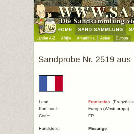
WWW.SA
Die Sandsammlung vo
HOME
SAND-SAMMLUNG
S
Länder A-Z
Afrika
Antarktika
Asien
Europa
Sandprobe Nr. 2519 aus 
Land:
Frankreich
(Französisc
Kontinent:
Europa (Westeuropa)
Code:
FR
Fundstelle:
Mesange