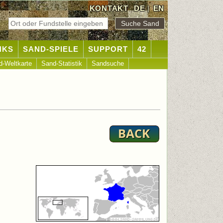
KONTAKT
DE
|
EN
NKS
SAND-SPIELE
SUPPORT
42
d-Weltkarte
Sand-Statistik
Sandsuche