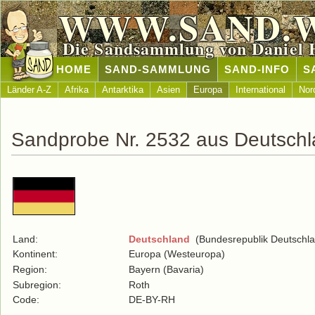
WWW.SAND.
Die Sandsammlung von Daniel 
HOME
SAND-SAMMLUNG
SAND-INFO
S
Länder A-Z
Afrika
Antarktika
Asien
Europa
International
Nor
Sandprobe Nr. 2532 aus Deutsch
Land:
Deutschland
(Bundesrepublik Deutschla
Kontinent:
Europa (Westeuropa)
Region:
Bayern (Bavaria)
Subregion:
Roth
Code:
DE-BY-RH