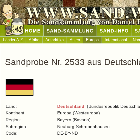
WWW.SAND.
Die Sandsammlung von Daniel 
HOME
SAND-SAMMLUNG
SAND-INFO
S
Länder A-Z
Afrika
Antarktika
Asien
Europa
International
Nor
Sandprobe Nr. 2533 aus Deutsch
Land:
Deutschland
(Bundesrepublik Deutschla
Kontinent:
Europa (Westeuropa)
Region:
Bayern (Bavaria)
Subregion:
Neuburg-Schrobenhausen
Code:
DE-BY-ND