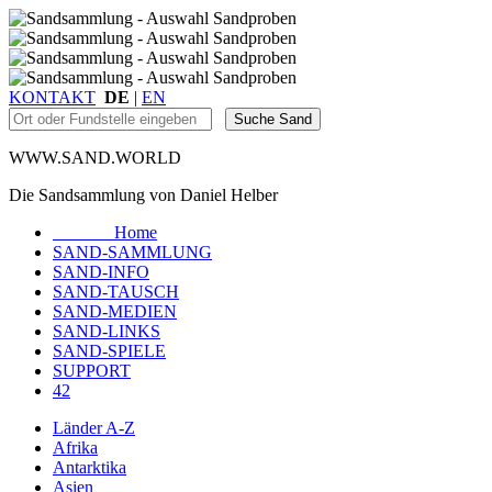
KONTAKT
DE
|
EN
WWW.SAND.WORLD
Die Sandsammlung von Daniel Helber
Home
SAND-SAMMLUNG
SAND-INFO
SAND-TAUSCH
SAND-MEDIEN
SAND-LINKS
SAND-SPIELE
SUPPORT
42
Länder A-Z
Afrika
Antarktika
Asien