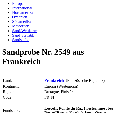
Europa
International
Nordamerika
Ozeanien
Südamerika
Meteoriten
Sand-Weltkarte
Sand-Statistik
Sandsuche
Sandprobe Nr. 2549 aus
Frankreich
Land:
Frankreich
(Französische Republik)
Kontinent:
Europa (Westeuropa)
Region:
Bretagne, Finistère
Code:
FR-FI
Lescoff, Pointe du Raz (westernmost bea
Fundstelle:
Bay of Biscay, North Atlantic Ocean