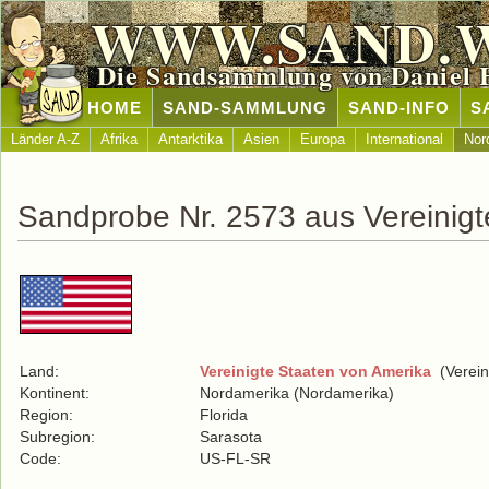
WWW.SAND.
Die Sandsammlung von Daniel 
HOME
SAND-SAMMLUNG
SAND-INFO
S
Länder A-Z
Afrika
Antarktika
Asien
Europa
International
Nor
Sandprobe Nr. 2573 aus Vereinigt
Land:
Vereinigte Staaten von Amerika
(Verein
Kontinent:
Nordamerika (Nordamerika)
Region:
Florida
Subregion:
Sarasota
Code:
US-FL-SR