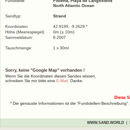
Fundstelle:
Fisterra, Playa de Langosteira
North Atlantic Ocean
Sandtyp:
Strand
Koordinaten:
42.9199, -9.2629 *
Höhe (Meerespiegel):
0m (± 10m)
Sammeldatum:
8.2007
Tauschmenge:
1 x 30ml
Sorry, keine "Google Map" vorhanden !
Wenn Sie die Koordinaten dieses Sandes wissen,
schreiben Sie mir bitte eine
E-Mail
. Danke.
Diese S
* Die genauste Informationen ist die "Fundstellen-Beschreibung"
WWW.SAND.WORLD
|