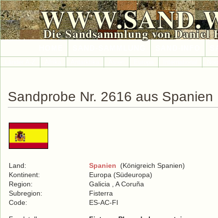
WWW.SAND.
Die Sandsammlung von Daniel 
HOME
SAND-SAMMLUNG
SAND-INFO
S
Länder A-Z
Afrika
Antarktika
Asien
Europa
International
Nor
Sandprobe Nr. 2616 aus Spanien
Land:
Spanien
(Königreich Spanien)
Kontinent:
Europa (Südeuropa)
Region:
Galicia , A Coruña
Subregion:
Fisterra
Code:
ES-AC-FI