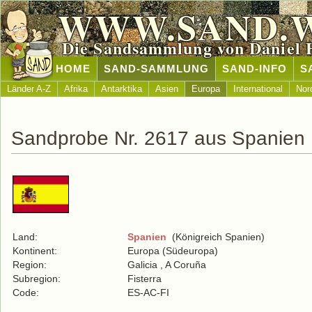
WWW.SAND.
Die Sandsammlung von Daniel 
HOME
SAND-SAMMLUNG
SAND-INFO
S
Länder A-Z
Afrika
Antarktika
Asien
Europa
International
Nor
Sandprobe Nr. 2617 aus Spanien
Land:
Spanien
(Königreich Spanien)
Kontinent:
Europa (Südeuropa)
Region:
Galicia , A Coruña
Subregion:
Fisterra
Code:
ES-AC-FI