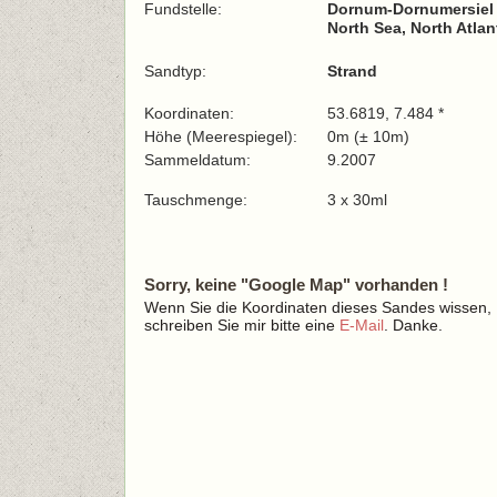
Fundstelle:
Dornum-Dornumersiel
North Sea, North Atla
Sandtyp:
Strand
Koordinaten:
53.6819, 7.484 *
Höhe (Meerespiegel):
0m (± 10m)
Sammeldatum:
9.2007
Tauschmenge:
3 x 30ml
Sorry, keine "Google Map" vorhanden !
Wenn Sie die Koordinaten dieses Sandes wissen,
schreiben Sie mir bitte eine
E-Mail
. Danke.