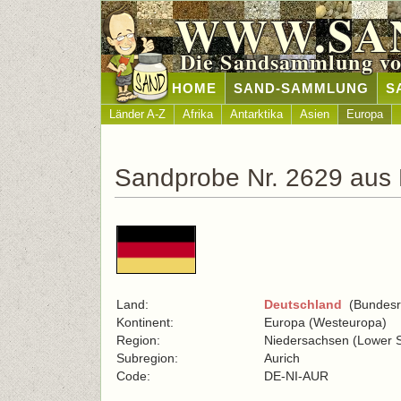
WWW.SA
Die Sandsammlung vo
HOME
SAND-SAMMLUNG
S
Länder A-Z
Afrika
Antarktika
Asien
Europa
Sandprobe Nr. 2629 aus
Land:
Deutschland
(Bundesre
Kontinent:
Europa (Westeuropa)
Region:
Niedersachsen (Lower 
Subregion:
Aurich
Code:
DE-NI-AUR