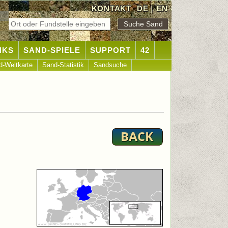
KONTAKT
DE
|
EN
NKS
SAND-SPIELE
SUPPORT
42
d-Weltkarte
Sand-Statistik
Sandsuche