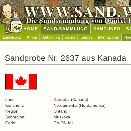
WWW.SAND.
Die Sandsammlung von Daniel 
HOME
SAND-SAMMLUNG
SAND-INFO
S
Länder A-Z
Afrika
Antarktika
Asien
Europa
International
Nor
Sandprobe Nr. 2637 aus Kanada
Land:
Kanada
(Kanada)
Kontinent:
Nordamerika (Nordamerika)
Region:
Ontario
Subregion:
Muskoka
Code:
CA-ON-MU