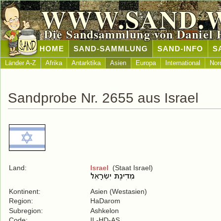
WWW.SAND.
Die Sandsammlung von Daniel 
HOME
SAND-SAMMLUNG
SAND-INFO
S
Länder A-Z
Afrika
Antarktika
Asien
Europa
International
Nor
Sandprobe Nr. 2655 aus Israel
Land:
Israel
(Staat Israel)
Kontinent:
Asien (Westasien)
Region:
HaDarom
Subregion:
Ashkelon
Code:
IL-HD-AS