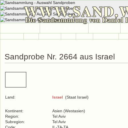
WWW.SAND.
Die Sandsammlung von Daniel 
HOME
SAND-SAMMLUNG
SAND-INFO
S
Länder A-Z
Afrika
Antarktika
Asien
Europa
International
Nor
Sandprobe Nr. 2664 aus Israel
Land:
Israel
(Staat Israel)
Kontinent:
Asien (Westasien)
Region:
Tel Aviv
Subregion:
Tel Aviv
Code:
IL-TA-TA