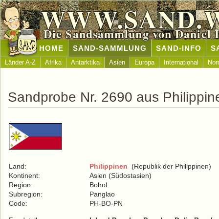
WWW.SAND.
Die Sandsammlung von Daniel 
HOME
SAND-SAMMLUNG
SAND-INFO
S
Länder A-Z
Afrika
Antarktika
Asien
Europa
International
Nor
Sandprobe Nr. 2690 aus Philippin
Land:
Philippinen
(Republik der Philippinen)
Kontinent:
Asien (Südostasien)
Region:
Bohol
Subregion:
Panglao
Code:
PH-BO-PN