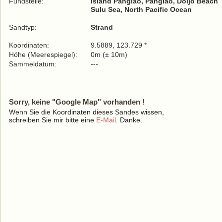
Fundstelle:
Island Panglao, Panglao, Doljo Beach
Sulu Sea, North Pacific Ocean
Sandtyp:
Strand
Koordinaten:
9.5889, 123.729 *
Höhe (Meerespiegel):
0m (± 10m)
Sammeldatum:
---
Sorry, keine "Google Map" vorhanden !
Wenn Sie die Koordinaten dieses Sandes wissen,
schreiben Sie mir bitte eine
E-Mail
. Danke.