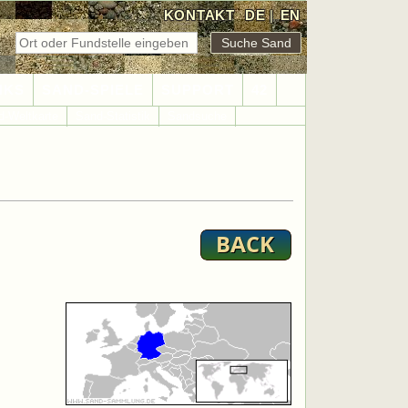
KONTAKT
DE
|
EN
NKS
SAND-SPIELE
SUPPORT
42
d-Weltkarte
Sand-Statistik
Sandsuche