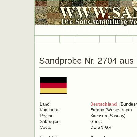
WWW.SA
Die Sandsammlung vo
HOME
SAND-SAMMLUNG
S
Länder A-Z
Afrika
Antarktika
Asien
Europa
Sandprobe Nr. 2704 aus
Land:
Deutschland
(Bundesre
Kontinent:
Europa (Westeuropa)
Region:
Sachsen (Saxony)
Subregion:
Görlitz
Code:
DE-SN-GR