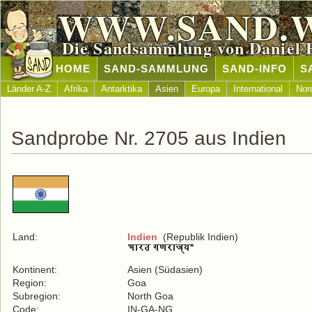
WWW.SAND.
Die Sandsammlung von Daniel 
HOME
SAND-SAMMLUNG
SAND-INFO
S
Länder A-Z
Afrika
Antarktika
Asien
Europa
International
Nor
Sandprobe Nr. 2705 aus Indien
Land:
Indien
(Republik Indien)
Kontinent:
Asien (Südasien)
Region:
Goa
Subregion:
North Goa
Code:
IN-GA-NG