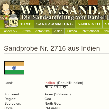
WWW.SAND.
Die Sandsammlung von Daniel 
HOME
SAND-SAMMLUNG
SAND-INFO
S
Länder A-Z
Afrika
Antarktika
Asien
Europa
International
Nor
Sandprobe Nr. 2716 aus Indien
Land:
Indien
(Republik Indien)
Kontinent:
Asien (Südasien)
Region:
Goa
Subregion:
North Goa
Code:
IN-GA-NG