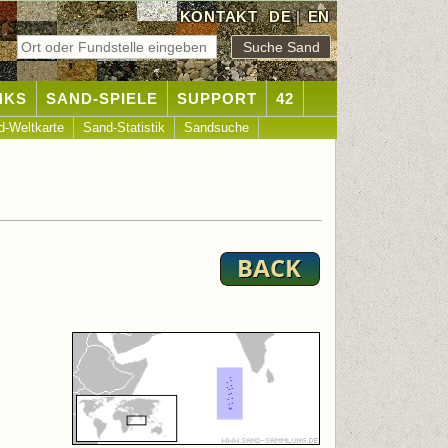
KONTAKT
DE
|
EN
NKS
SAND-SPIELE
SUPPORT
42
d-Weltkarte
Sand-Statistik
Sandsuche