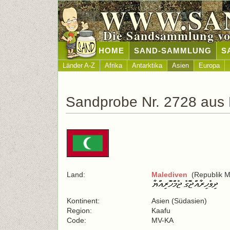
WWW.SA
Die Sandsammlung vo
HOME
SAND-SAMMLUNG
S
Länder A-Z
Afrika
Antarktika
Asien
Europa
Sandprobe Nr. 2728 aus
Land:
Malediven
(Republik M
Kontinent:
Asien (Südasien)
Region:
Kaafu
Code:
MV-KA