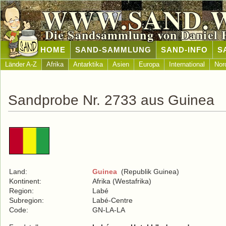
WWW.SAND.
Die Sandsammlung von Daniel 
HOME
SAND-SAMMLUNG
SAND-INFO
S
Länder A-Z
Afrika
Antarktika
Asien
Europa
International
Nor
Sandprobe Nr. 2733 aus Guinea
Land:
Guinea
(Republik Guinea)
Kontinent:
Afrika (Westafrika)
Region:
Labé
Subregion:
Labé-Centre
Code:
GN-LA-LA