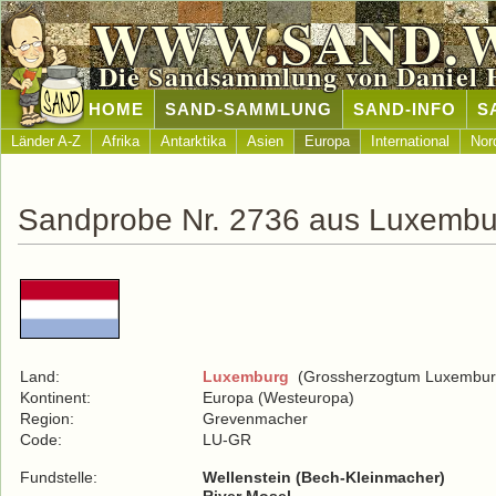
WWW.SAND.
Die Sandsammlung von Daniel 
HOME
SAND-SAMMLUNG
SAND-INFO
S
Länder A-Z
Afrika
Antarktika
Asien
Europa
International
Nor
Sandprobe Nr. 2736 aus Luxembu
Land:
Luxemburg
(Grossherzogtum Luxembur
Kontinent:
Europa (Westeuropa)
Region:
Grevenmacher
Code:
LU-GR
Fundstelle:
Wellenstein (Bech-Kleinmacher)