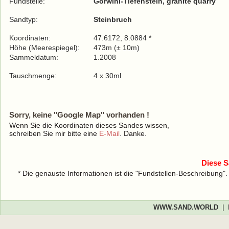
Fundstelle:
Görwihl-Tiefenstein, granite quarry
Sandtyp:
Steinbruch
Koordinaten:
47.6172, 8.0884 *
Höhe (Meerespiegel):
473m (± 10m)
Sammeldatum:
1.2008
Tauschmenge:
4 x 30ml
Sorry, keine "Google Map" vorhanden !
Wenn Sie die Koordinaten dieses Sandes wissen,
schreiben Sie mir bitte eine
E-Mail
. Danke.
Diese S
* Die genauste Informationen ist die "Fundstellen-Beschreibung"
WWW.SAND.WORLD
|