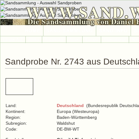
WWW.SAND.
Die Sandsammlung von Daniel 
HOME
SAND-SAMMLUNG
SAND-INFO
S
Länder A-Z
Afrika
Antarktika
Asien
Europa
International
Nor
Sandprobe Nr. 2743 aus Deutsch
Land:
Deutschland
(Bundesrepublik Deutschla
Kontinent:
Europa (Westeuropa)
Region:
Baden-Württemberg
Subregion:
Waldshut
Code:
DE-BW-WT