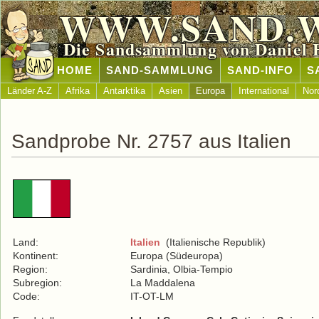
WWW.SAND.
Die Sandsammlung von Daniel 
HOME
SAND-SAMMLUNG
SAND-INFO
S
Länder A-Z
Afrika
Antarktika
Asien
Europa
International
Nor
Sandprobe Nr. 2757 aus Italien
Land:
Italien
(Italienische Republik)
Kontinent:
Europa (Südeuropa)
Region:
Sardinia, Olbia-Tempio
Subregion:
La Maddalena
Code:
IT-OT-LM