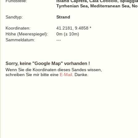
Fundstelle:
Island Caprera, Cala Coticcio, Spiaggia
Tyrrhenian Sea, Mediterranean Sea, No
Sandtyp:
Strand
Koordinaten:
41.2181, 9.4858 *
Höhe (Meerespiegel):
0m (± 10m)
Sammeldatum:
---
Sorry, keine "Google Map" vorhanden !
Wenn Sie die Koordinaten dieses Sandes wissen,
schreiben Sie mir bitte eine
E-Mail
. Danke.