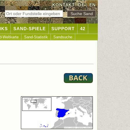
KONTAKT
DE
|
EN
NKS
SAND-SPIELE
SUPPORT
42
d-Weltkarte
Sand-Statistik
Sandsuche