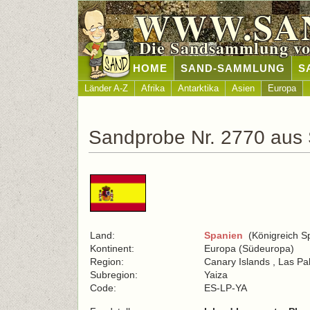
WWW.SA
Die Sandsammlung vo
HOME
SAND-SAMMLUNG
S
Länder A-Z
Afrika
Antarktika
Asien
Europa
Sandprobe Nr. 2770 aus
Land:
Spanien
(Königreich S
Kontinent:
Europa (Südeuropa)
Region:
Canary Islands , Las P
Subregion:
Yaiza
Code:
ES-LP-YA