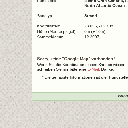
Fundstelle:
Island Gran Canaria, 
North Atlantic Ocean
Sandtyp:
Strand
Koordinaten:
28.096, -15.708 *
Höhe (Meerespiegel):
0m (± 10m)
Sammeldatum:
12.2007
Sorry, keine "Google Map" vorhanden !
Wenn Sie die Koordinaten dieses Sandes wissen,
schreiben Sie mir bitte eine
E-Mail
. Danke.
* Die genauste Informationen ist die "Fundstel
WWW.