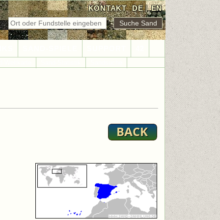
KONTAKT
DE
|
EN
NKS
SAND-SPIELE
SUPPORT
42
d-Weltkarte
Sand-Statistik
Sandsuche