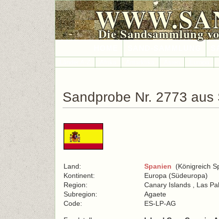
WWW.SA
Die Sandsammlung vo
HOME
SAND-SAMMLUNG
S
Länder A-Z
Afrika
Antarktika
Asien
Europa
Sandprobe Nr. 2773 aus
Land:
Spanien
(Königreich S
Kontinent:
Europa (Südeuropa)
Region:
Canary Islands , Las P
Subregion:
Agaete
Code:
ES-LP-AG