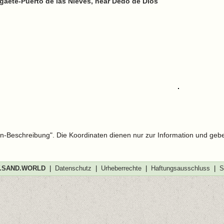
Agaete-Puerto de las Nieves, near Dedo de Dios
len-Beschreibung". Die Koordinaten dienen nur zur Information und geb
SAND.WORLD
|
Datenschutz
|
Urheberrechte
|
Haftungsausschluss
|
S