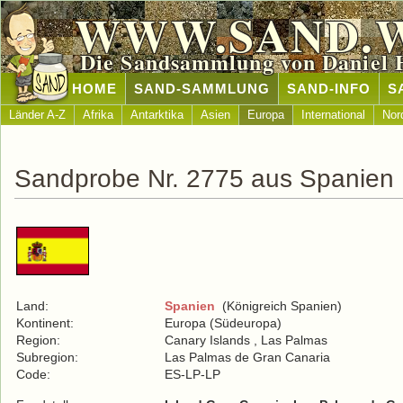
WWW.SAND.
Die Sandsammlung von Daniel 
HOME
SAND-SAMMLUNG
SAND-INFO
S
Länder A-Z
Afrika
Antarktika
Asien
Europa
International
Nor
Sandprobe Nr. 2775 aus Spanien
Land:
Spanien
(Königreich Spanien)
Kontinent:
Europa (Südeuropa)
Region:
Canary Islands , Las Palmas
Subregion:
Las Palmas de Gran Canaria
Code:
ES-LP-LP