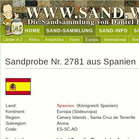
WWW.SAND.
Die Sandsammlung von Daniel 
HOME
SAND-SAMMLUNG
SAND-INFO
S
Länder A-Z
Afrika
Antarktika
Asien
Europa
International
Nor
Sandprobe Nr. 2781 aus Spanien
Land:
Spanien
(Königreich Spanien)
Kontinent:
Europa (Südeuropa)
Region:
Canary Islands , Santa Cruz de Tenerife
Subregion:
Arona
Code:
ES-SC-AO