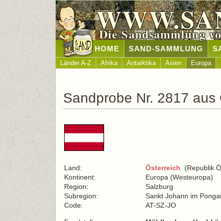
WWW.SA
Die Sandsammlung vo
HOME
SAND-SAMMLUNG
S
Länder A-Z
Afrika
Antarktika
Asien
Europa
Sandprobe Nr. 2817 aus 
Land:
Österreich
(Republik Ös
Kontinent:
Europa (Westeuropa)
Region:
Salzburg
Subregion:
Sankt Johann im Ponga
Code:
AT-SZ-JO