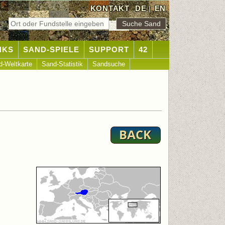
KONTAKT
DE
|
EN
NKS
SAND-SPIELE
SUPPORT
42
d-Weltkarte
Sand-Statistik
Sandsuche