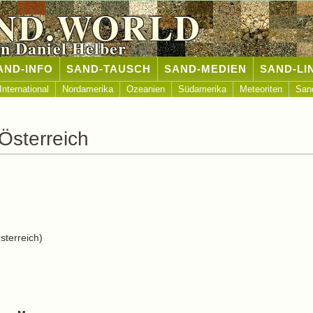
ND.WORLD
n Daniel Helber
AND-INFO
SAND-TAUSCH
SAND-MEDIEN
SAND-LI
International
Nordamerika
Ozeanien
Südamerika
Meteoriten
San
Österreich
terreich)