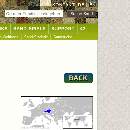
KONTAKT
DE
|
EN
NKS
SAND-SPIELE
SUPPORT
42
d-Weltkarte
Sand-Statistik
Sandsuche