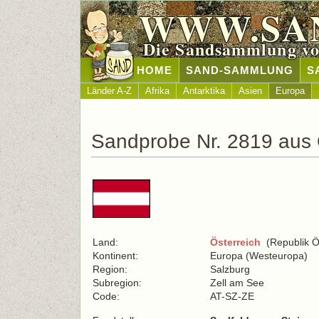
WWW.SA
Die Sandsammlung vo
HOME
SAND-SAMMLUNG
S
Länder A-Z
Afrika
Antarktika
Asien
Europa
Sandprobe Nr. 2819 aus 
Land:
Österreich
(Republik Ös
Kontinent:
Europa (Westeuropa)
Region:
Salzburg
Subregion:
Zell am See
Code:
AT-SZ-ZE