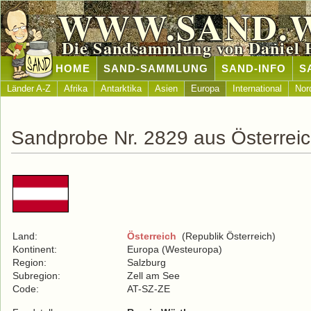
WWW.SAND.
Die Sandsammlung von Daniel 
HOME
SAND-SAMMLUNG
SAND-INFO
S
Länder A-Z
Afrika
Antarktika
Asien
Europa
International
Nor
Sandprobe Nr. 2829 aus Österrei
Land:
Österreich
(Republik Österreich)
Kontinent:
Europa (Westeuropa)
Region:
Salzburg
Subregion:
Zell am See
Code:
AT-SZ-ZE