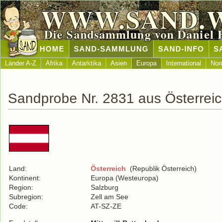
WWW.SAND.
Die Sandsammlung von Daniel 
HOME
SAND-SAMMLUNG
SAND-INFO
S
Länder A-Z
Afrika
Antarktika
Asien
Europa
International
Nor
Sandprobe Nr. 2831 aus Österrei
Land:
Österreich
(Republik Österreich)
Kontinent:
Europa (Westeuropa)
Region:
Salzburg
Subregion:
Zell am See
Code:
AT-SZ-ZE