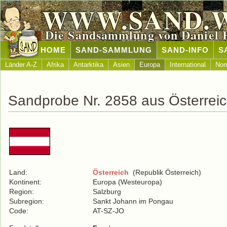
WWW.SAND.
Die Sandsammlung von Daniel 
HOME
SAND-SAMMLUNG
SAND-INFO
S
Länder A-Z
Afrika
Antarktika
Asien
Europa
International
Nor
Sandprobe Nr. 2858 aus Österrei
Land:
Österreich
(Republik Österreich)
Kontinent:
Europa (Westeuropa)
Region:
Salzburg
Subregion:
Sankt Johann im Pongau
Code:
AT-SZ-JO