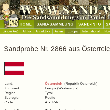
WWW.SAND.
Die Sandsammlung von Daniel 
HOME
SAND-SAMMLUNG
SAND-INFO
S
Länder A-Z
Afrika
Antarktika
Asien
Europa
International
Nor
Sandprobe Nr. 2866 aus Österrei
Land:
Österreich
(Republik Österreich)
Kontinent:
Europa (Westeuropa)
Region:
Tyrol
Subregion:
Reutte
Code:
AT-TR-RE