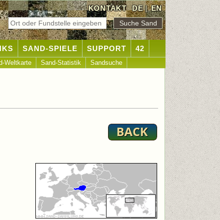
KONTAKT
DE
|
EN
NKS
SAND-SPIELE
SUPPORT
42
d-Weltkarte
Sand-Statistik
Sandsuche