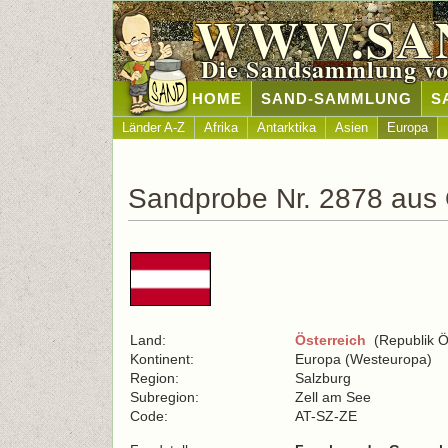
WWW.SA
Die Sandsammlung vo
HOME
SAND-SAMMLUNG
S
Länder A-Z
Afrika
Antarktika
Asien
Europa
Sandprobe Nr. 2878 aus 
Land:
Österreich
(Republik Ös
Kontinent:
Europa (Westeuropa)
Region:
Salzburg
Subregion:
Zell am See
Code:
AT-SZ-ZE