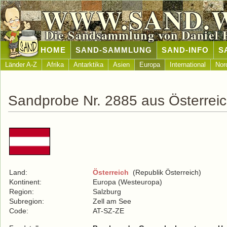
WWW.SAND.
Die Sandsammlung von Daniel 
HOME
SAND-SAMMLUNG
SAND-INFO
S
Länder A-Z
Afrika
Antarktika
Asien
Europa
International
Nor
Sandprobe Nr. 2885 aus Österrei
Land:
Österreich
(Republik Österreich)
Kontinent:
Europa (Westeuropa)
Region:
Salzburg
Subregion:
Zell am See
Code:
AT-SZ-ZE