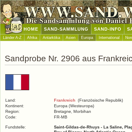
WWW.SAND.
Die Sandsammlung von Daniel 
HOME
SAND-SAMMLUNG
SAND-INFO
S
Länder A-Z
Afrika
Antarktika
Asien
Europa
International
Nor
Sandprobe Nr. 2906 aus Frankrei
Land:
Frankreich
(Französische Republik)
Kontinent:
Europa (Westeuropa)
Region:
Bretagne, Morbihan
Code:
FR-MB
Fundstelle:
Saint-Gildas-de-Rhuys - La Saline, Pla