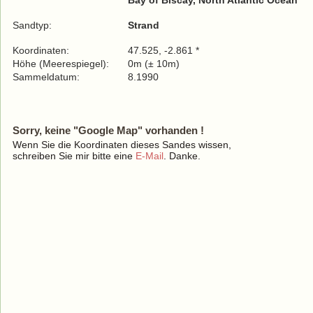
Bay of Biscay, North Atlantic Ocean
Sandtyp:
Strand
Koordinaten:
47.525, -2.861 *
Höhe (Meerespiegel):
0m (± 10m)
Sammeldatum:
8.1990
Sorry, keine "Google Map" vorhanden !
Wenn Sie die Koordinaten dieses Sandes wissen,
schreiben Sie mir bitte eine
E-Mail
. Danke.