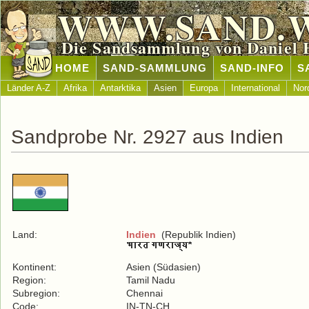
WWW.SAND.
Die Sandsammlung von Daniel 
HOME
SAND-SAMMLUNG
SAND-INFO
S
Länder A-Z
Afrika
Antarktika
Asien
Europa
International
Nor
Sandprobe Nr. 2927 aus Indien
Land:
Indien
(Republik Indien)
Kontinent:
Asien (Südasien)
Region:
Tamil Nadu
Subregion:
Chennai
Code:
IN-TN-CH