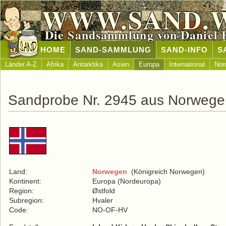
WWW.SAND.
Die Sandsammlung von Daniel 
HOME
SAND-SAMMLUNG
SAND-INFO
S
Länder A-Z
Afrika
Antarktika
Asien
Europa
International
Nor
Sandprobe Nr. 2945 aus Norwege
Land:
Norwegen
(Königreich Norwegen)
Kontinent:
Europa (Nordeuropa)
Region:
Østfold
Subregion:
Hvaler
Code:
NO-OF-HV