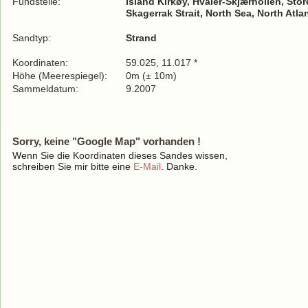
Fundstelle:
Island Kirkøy, Hvaler-Skjærhollen, St
Skagerrak Strait, North Sea, North Atl
Sandtyp:
Strand
Koordinaten:
59.025, 11.017 *
Höhe (Meerespiegel):
0m (± 10m)
Sammeldatum:
9.2007
Sorry, keine "Google Map" vorhanden !
Wenn Sie die Koordinaten dieses Sandes wissen,
schreiben Sie mir bitte eine
E-Mail
. Danke.