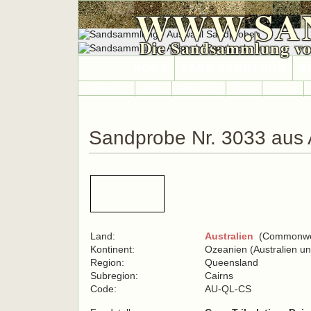
WWW.SA
Die Sandsammlung vo
HOME
SAND-SAMMLUNG
S
Länder A-Z
Afrika
Antarktika
Asien
Europa
Sandprobe Nr. 3033 aus 
Land:
Australien
(Commonweal
Kontinent:
Ozeanien (Australien u
Region:
Queensland
Subregion:
Cairns
Code:
AU-QL-CS