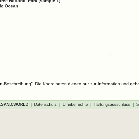
tree National Park (sample 1)
fic Ocean
len-Beschreibung". Die Koordinaten dienen nur zur Information und geb
SAND.WORLD
|
Datenschutz
|
Urheberrechte
|
Haftungsausschluss
|
S