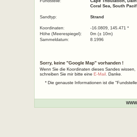
Fundstelle:
Cape Tribulation, Dain
Coral Sea, South Paci
Sandtyp:
Strand
Koordinaten:
-16.0809, 145.471 *
Höhe (Meerespiegel):
0m (± 10m)
Sammeldatum:
8.1996
Sorry, keine "Google Map" vorhanden !
Wenn Sie die Koordinaten dieses Sandes wissen,
schreiben Sie mir bitte eine
E-Mail
. Danke.
* Die genauste Informationen ist die "Fundstel
WWW.