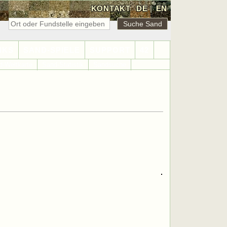
KONTAKT
DE
|
EN
NKS
SAND-SPIELE
SUPPORT
42
d-Weltkarte
Sand-Statistik
Sandsuche