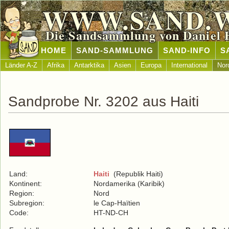
WWW.SAND.
Die Sandsammlung von Daniel 
HOME
SAND-SAMMLUNG
SAND-INFO
S
Länder A-Z
Afrika
Antarktika
Asien
Europa
International
Nor
Sandprobe Nr. 3202 aus Haiti
Land:
Haiti
(Republik Haiti)
Kontinent:
Nordamerika (Karibik)
Region:
Nord
Subregion:
le Cap-Haïtien
Code:
HT-ND-CH