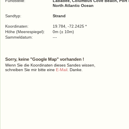
Fundstelle:
Labadee, Columbus Cove Beach, Port 
North Atlantic Ocean
Sandtyp:
Strand
Koordinaten:
19.784, -72.2425 *
Höhe (Meerespiegel):
0m (± 10m)
Sammeldatum:
---
Sorry, keine "Google Map" vorhanden !
Wenn Sie die Koordinaten dieses Sandes wissen,
schreiben Sie mir bitte eine
E-Mail
. Danke.