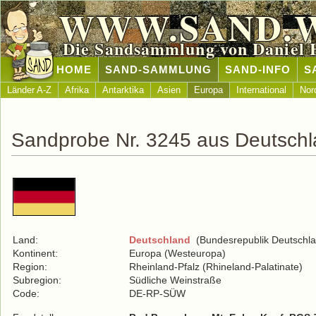
WWW.SAND.
Die Sandsammlung von Daniel 
HOME
SAND-SAMMLUNG
SAND-INFO
S
Länder A-Z
Afrika
Antarktika
Asien
Europa
International
Nor
Sandprobe Nr. 3245 aus Deutsch
Land:
Deutschland
(Bundesrepublik Deutschla
Kontinent:
Europa (Westeuropa)
Region:
Rheinland-Pfalz (Rhineland-Palatinate)
Subregion:
Südliche Weinstraße
Code:
DE-RP-SÜW