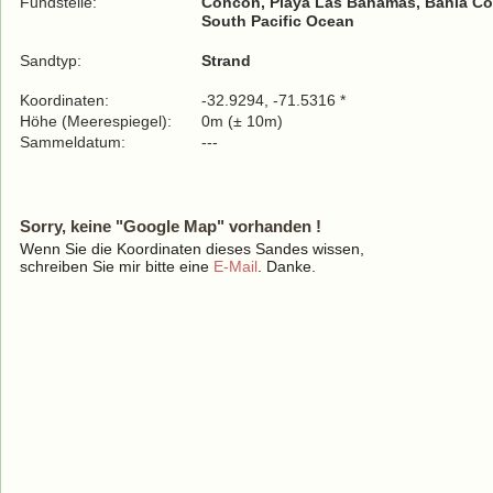
Fundstelle:
Concón, Playa Las Bahamas, Bahia C
South Pacific Ocean
Sandtyp:
Strand
Koordinaten:
-32.9294, -71.5316 *
Höhe (Meerespiegel):
0m (± 10m)
Sammeldatum:
---
Sorry, keine "Google Map" vorhanden !
Wenn Sie die Koordinaten dieses Sandes wissen,
schreiben Sie mir bitte eine
E-Mail
. Danke.