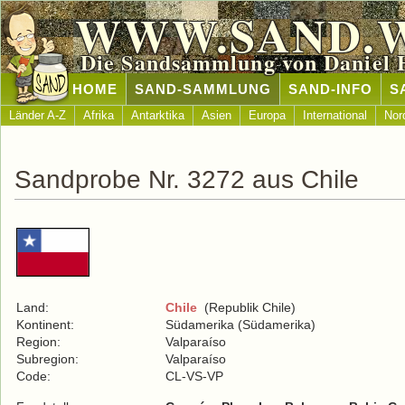
WWW.SAND.
Die Sandsammlung von Daniel 
HOME
SAND-SAMMLUNG
SAND-INFO
S
Länder A-Z
Afrika
Antarktika
Asien
Europa
International
Nor
Sandprobe Nr. 3272 aus Chile
Land:
Chile
(Republik Chile)
Kontinent:
Südamerika (Südamerika)
Region:
Valparaíso
Subregion:
Valparaíso
Code:
CL-VS-VP