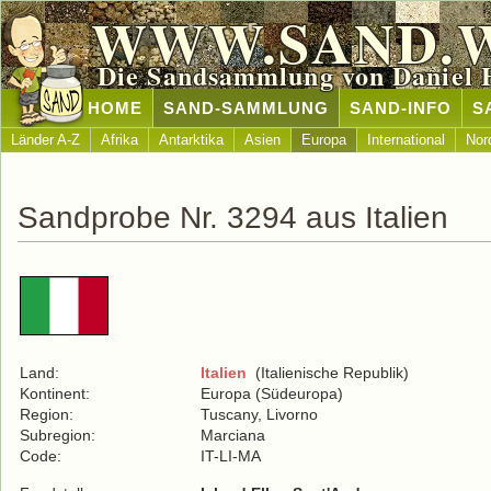
WWW.SAND.
Die Sandsammlung von Daniel 
HOME
SAND-SAMMLUNG
SAND-INFO
S
Länder A-Z
Afrika
Antarktika
Asien
Europa
International
Nor
Sandprobe Nr. 3294 aus Italien
Land:
Italien
(Italienische Republik)
Kontinent:
Europa (Südeuropa)
Region:
Tuscany, Livorno
Subregion:
Marciana
Code:
IT-LI-MA