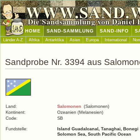
WWW.SAND.
Die Sandsammlung von Daniel 
HOME
SAND-SAMMLUNG
SAND-INFO
S
Länder A-Z
Afrika
Antarktika
Asien
Europa
International
Nor
Sandprobe Nr. 3394 aus Salomo
Land:
Salomonen
(Salomonen)
Kontinent:
Ozeanien (Melanesien)
Code:
SB
Fundstelle:
Island Guadalcanal, Tanaghai, Bonegi
Solomon Sea, South Pacific Ocean