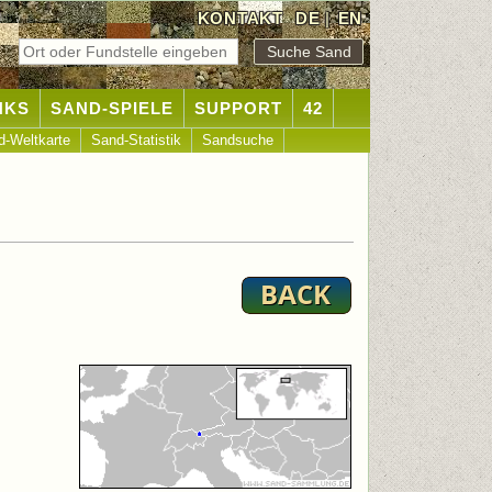
KONTAKT
DE
|
EN
NKS
SAND-SPIELE
SUPPORT
42
d-Weltkarte
Sand-Statistik
Sandsuche