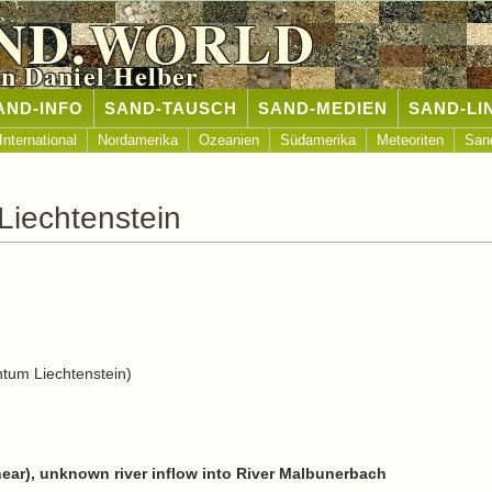
ND.WORLD
n Daniel Helber
AND-INFO
SAND-TAUSCH
SAND-MEDIEN
SAND-LI
International
Nordamerika
Ozeanien
Südamerika
Meteoriten
San
Liechtenstein
tum Liechtenstein)
ear), unknown river inflow into River Malbunerbach