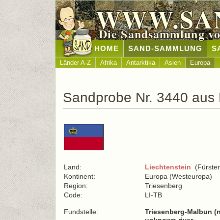
WWW.SA
Die Sandsammlung vo
HOME
SAND-SAMMLUNG
S
Länder A-Z
Afrika
Antarktika
Asien
Europa
Sandprobe Nr. 3440 aus 
Land:
Liechtenstein
(Fürsten
Kontinent:
Europa (Westeuropa)
Region:
Triesenberg
Code:
LI-TB
Fundstelle:
Triesenberg-Malbun (n