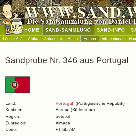
WWW.SAND.
Die Sandsammlung von Daniel 
HOME
SAND-SAMMLUNG
SAND-INFO
S
Länder A-Z
Afrika
Antarktika
Asien
Europa
International
Nor
Sandprobe Nr. 346 aus Portugal
Land:
Portugal
(Portugiesische Republik)
Kontinent:
Europa (Südeuropa)
Region:
Setúbal
Subregion:
Almada
Code:
PT-SE-AM