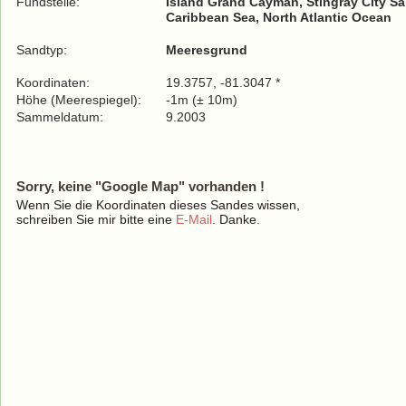
Fundstelle:
Island Grand Cayman, Stingray City Sa
Caribbean Sea, North Atlantic Ocean
Sandtyp:
Meeresgrund
Koordinaten:
19.3757, -81.3047 *
Höhe (Meerespiegel):
-1m (± 10m)
Sammeldatum:
9.2003
Sorry, keine "Google Map" vorhanden !
Wenn Sie die Koordinaten dieses Sandes wissen,
schreiben Sie mir bitte eine
E-Mail
. Danke.