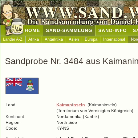
WWW.SAND.
Die Sandsammlung von Daniel 
HOME
SAND-SAMMLUNG
SAND-INFO
S
Länder A-Z
Afrika
Antarktika
Asien
Europa
International
Nor
Sandprobe Nr. 3484 aus Kaimanin
Land:
Kaimaninseln
(Kaimaninseln)
(Territorium von Vereinigtes Königreich)
Kontinent:
Nordamerika (Karibik)
Region:
North Side
Code:
KY-NS