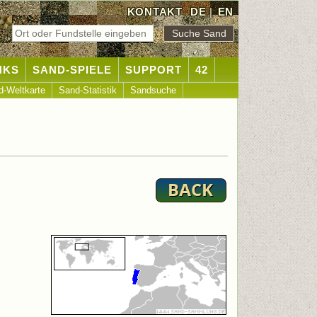
KONTAKT
DE
|
EN
NKS
SAND-SPIELE
SUPPORT
42
d-Weltkarte
Sand-Statistik
Sandsuche