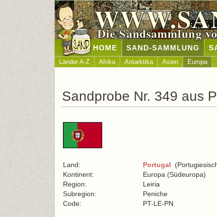
WWW.SA
Die Sandsammlung vo
HOME
SAND-SAMMLUNG
S
Länder A-Z
Afrika
Antarktika
Asien
Europa
Sandprobe Nr. 349 aus P
Land:
Portugal
(Portugiesisc
Kontinent:
Europa (Südeuropa)
Region:
Leiria
Subregion:
Peniche
Code:
PT-LE-PN